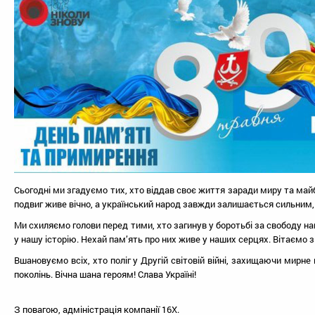
Сьогодні ми згадуємо тих, хто віддав своє життя заради миру та майбу
подвиг живе вічно, а український народ завжди залишається сильним,
Ми схиляємо голови перед тими, хто загинув у боротьбі за свободу наш
у нашу історію. Нехай пам’ять про них живе у наших серцях. Вітаємо 
Вшановуємо всіх, хто поліг у Другій світовій війні, захищаючи мирне
поколінь. Вічна шана героям! Слава Україні!
З повагою, адміністрація компанії 16X.