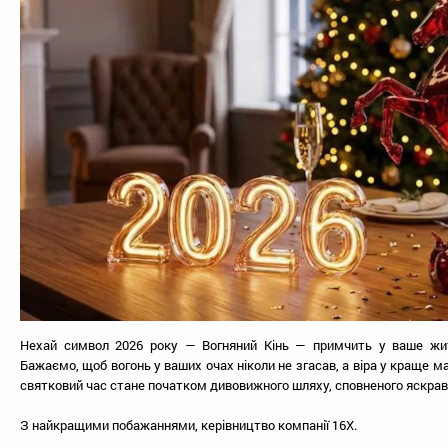
Нехай символ 2026 року — Вогняний Кінь — примчить у ваше житт
Бажаємо, щоб вогонь у ваших очах ніколи не згасав, а віра у краще 
святковий час стане початком дивовижного шляху, сповненого яскрав
З найкращими побажаннями, керівництво компанії 16Х.