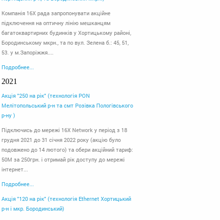
Компанія 16Х рада запропонувати акційне
підключення на оптичну лінію мешканцям
багатоквартирних будинків у Хортицькому районі,
Бородинському мкрн., та по вул. Зелена б.: 45, 51,
53. у м.Запоріжжя....
Подробнее...
2021
Акція "250 на рік" (технологія PON
Мелітопольський р-н та смт Розівка Пологівського
р-ну )
Підключись до мережі 16X Network у період з 18
грудня 2021 до 31 січня 2022 року (акцію було
подовжено до 14 лютого) та обери акційний тариф:
50М за 250грн. і отримай рік доступу до мережі
інтернет...
Подробнее...
Акція "120 на рік" (технологія Ethernet Хортицький
р-н і мкр. Бородинський)