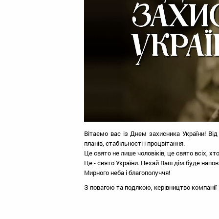
Вітаємо вас із Днем захисника України! Від
планів, стабільності і процвітання.
Це свято не лише чоловіків, це свято всіх, х
Це - свято України. Нехай Ваш дім буде напо
Мирного неба і благополуччя!
З повагою та подякою, керівництво компанії 