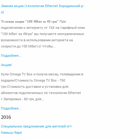
Зимняя акция (технология Ethernet Бородинский р-
н)
При
Условия акции "100 Мбит за 49 грн"
подключении к интернету от 16Х на тарифный план
"100 Мбит за 49грн" вы получаете неограниченные
возможности в использовании интернета на
скорости до 100 Мбит/с! Чтобы...
Подробнее...
Акция!
Купи Omega TV Box и получи месяц телевидения в
подарок!Стоимость Omega TV Box - 750
грн.Стоимость доставки и установки для
абонентов подключенных по технологии Ethernet
г.Запорожье - 60 грн, для...
Подробнее...
2016
Специальное предложение для жителей пгт.
Камыш-Заря