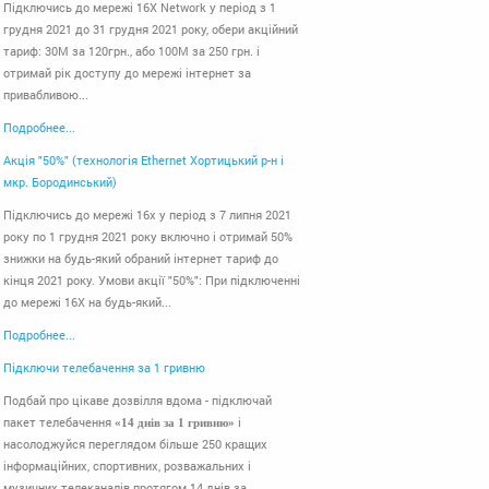
Підключись до мережі 16X Network у період з 1
грудня 2021 до 31 грудня 2021 року, обери акційний
тариф: 30М за 120грн., або 100М за 250 грн. і
отримай рік доступу до мережі інтернет за
привабливою...
Подробнее...
Акція "50%" (технологія Ethernet Хортицький р-н і
мкр. Бородинський)
Підключись до мережі 16x у період з 7 липня 2021
року по 1 грудня 2021 року включно і отримай 50%
знижки на будь-який обраний інтернет тариф до
кінця 2021 року. Умови акції "50%": При підключенні
до мережі 16Х на будь-який...
Подробнее...
Підключи телебачення за 1 гривню
Подбай про цікаве дозвілля вдома - підключай
пакет телебачення
і
«14 днів за 1 гривню»
насолоджуйся переглядом більше 250 кращих
інформаційних, спортивних, розважальних і
музичних телеканалів протягом 14 днів за