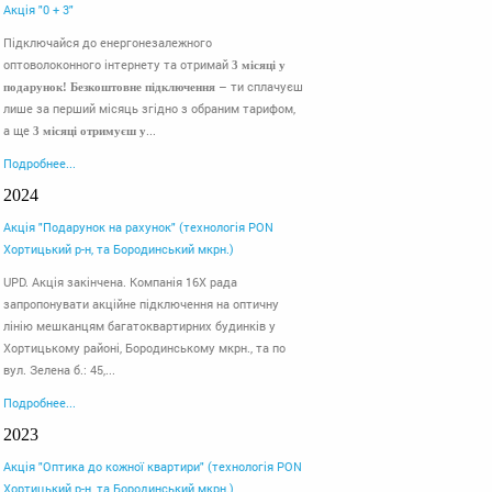
Акція "0 + 3"
Підключайся до енергонезалежного
оптоволоконного інтернету та отримай
3 місяці у
– ти сплачуєш
подарунок!
Безкоштовне підключення
лише за перший місяць згідно з обраним тарифом,
а ще
...
3 місяці отримуєш у
Подробнее...
2024
Акція "Подарунок на рахунок" (технологія PON
Хортицький р-н, та Бородинський мкрн.)
UPD. Акція закінчена. Компанія 16Х рада
запропонувати акційне підключення на оптичну
лінію мешканцям багатоквартирних будинків у
Хортицькому районі, Бородинському мкрн., та по
вул. Зелена б.: 45,...
Подробнее...
2023
Акція "Оптика до кожної квартири" (технологія PON
Хортицький р-н, та Бородинський мкрн.)