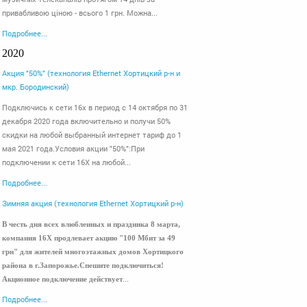
привабливою ціною - всього 1 грн. Можна...
Подробнее...
2020
Акция "50%" (технология Ethernet Хортицкий р-н и
мкр. Бородинский)
Подключись к сети 16x в период с 14 октября по 31
декабря 2020 года включительно и получи 50%
скидки на любой выбранный интернет тариф до 1
мая 2021 года.Условия акции "50%":При
подключении к сети 16Х на любой...
Подробнее...
Зимняя акция (технология Ethernet Хортицкий р-н)
В честь дня всех влюбленных и праздника 8 марта,
компания 16Х продлевает акцию "100 Мбит за 49
грн" для жителей многоэтажных домов Хортицкого
района в г.Запорожье.
Спешите подключиться!
...
Акционное подключение действует
Подробнее...